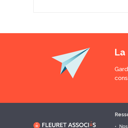
La
Garde
cons
Ress
Nos