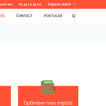
uret.eu
01 41 11 34 00
Espace client
TÉS
CONTACT
POSTULER
Optimiser mes impôts