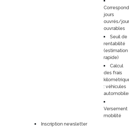
Correspon
jours
ouvrés/jou
ouvrables
Seuil de
rentabilité
(estimation
rapide)
Calcul
des frais
kilométriqu
: véhicules
automobile
Versement
mobilité
Inscription newsletter